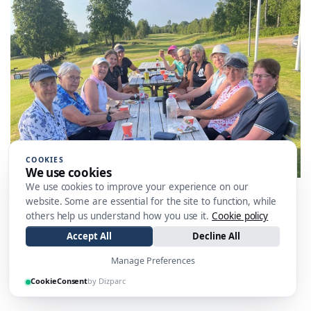
COOKIES
We use cookies
We use cookies to improve your experience on our
Onsdagsgolfen damer
website. Some are essential for the site to function, while
2025-07-02
21:21
others help us understand how you use it.
Cookie policy
Fika och prisutdelning på Onsdagsgolfen.
Accept All
Decline All
Manage Preferences
LÄS MER
CookieConsent
by Dizparc