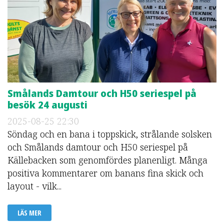
Smålands Damtour och H50 seriespel på
besök 24 augusti
2025-08-25
22:30
Söndag och en bana i toppskick, strålande solsken
och Smålands damtour och H50 seriespel på
Källebacken som genomfördes planenligt. Många
positiva kommentarer om banans fina skick och
layout - vilk...
LÄS MER