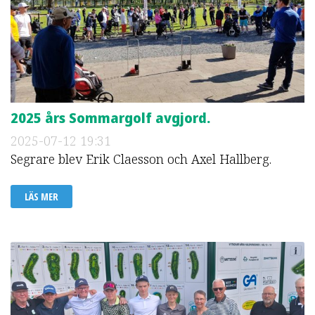
2025 års Sommargolf avgjord.
2025-07-12
19:31
Segrare blev Erik Claesson och Axel Hallberg.
LÄS MER