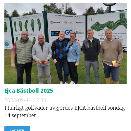
Ejca Bästboll 2025
2025-09-14
12:00
I härligt golfväder avgjordes EJCA bästboll söndag
14 september
LÄS MER