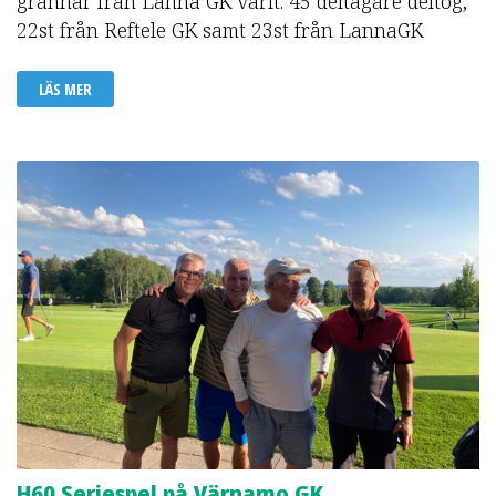
grannar från Lanna GK varit. 45 deltagare deltog,
22st från Reftele GK samt 23st från LannaGK
LÄS MER
H60 Seriespel på Värnamo GK