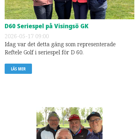
D60 Seriespel på Visingsö GK
2026-05-17
09:00
Idag var det detta gäng som representerade
Reftele Golf i seriespel för D 60.
LÄS MER