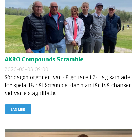
AKRO Compounds Scramble.
2026-05-03
09:00
Söndagsmorgonen var 48 golfare i 24 lag samlade
för spela 18 hål Scramble, där man får två chanser
vid varje slagtillfälle.
LÄS MER