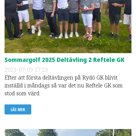
Sommargolf 2025 Deltävling 2 Reftele GK
2025-07-09
17:23
Efter att första deltävlingen på Rydö GK blivit
inställd i måndags så var det nu Reftele GK som
stod som värd
LÄS MER