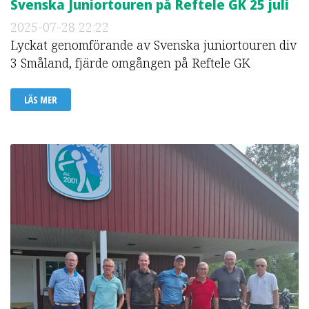
Svenska Juniortouren på Reftele GK 25 juli
2025-07-28
22:22
Lyckat genomförande av Svenska juniortouren div
3 Småland, fjärde omgången på Reftele GK
LÄS MER