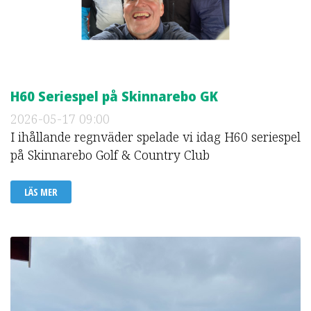
H60 Seriespel på Skinnarebo GK
2026-05-17
09:00
I ihållande regnväder spelade vi idag H60 seriespel
på Skinnarebo Golf & Country Club
LÄS MER