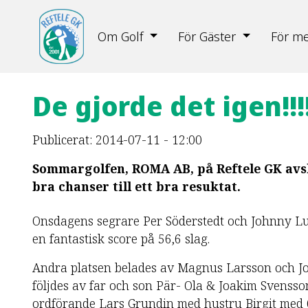
Om Golf
För Gäster
För m
De gjorde det igen!!!
Publicerat: 2014-07-11 - 12:00
Sommargolfen, ROMA AB, på Reftele GK avsl
bra chanser till ett bra resuktat.
Onsdagens segrare Per Söderstedt och Johnny Lu
en fantastisk score på 56,6 slag.
Andra platsen belades av Magnus Larsson och Jo
följdes av far och son Pär- Ola & Joakim Svensso
ordförande Lars Grundin med hustru Birgit med 68