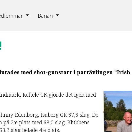
edlemmar
Banan
!
utades med shot-gunstart i partävlingen ”Irish
ndmark, Reftele GK gjorde det igen med
hnny Edenborg, Isaberg GK 67,6 slag. De
n på 3:e plats med 68,0 slag. Klubbens
,2 slag belade 4:e plats.