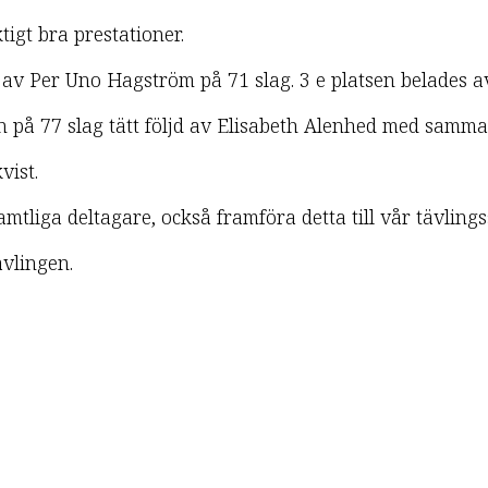
tigt bra prestationer.
d av Per Uno Hagström på 71 slag. 3 e platsen belades a
n på 77 slag tätt följd av Elisabeth Alenhed med samma
vist.
samtliga deltagare, också framföra detta till vår tävling
ävlingen.