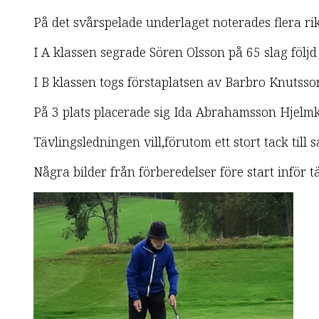
På det svårspelade underlaget noterades flera rik
I A klassen segrade Sören Olsson på 65 slag följ
I B klassen togs förstaplatsen av Barbro Knutsso
På 3 plats placerade sig Ida Abrahamsson Hjelmk
Tävlingsledningen vill,förutom ett stort tack till 
Några bilder från förberedelser före start inför t