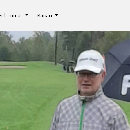
edlemmar
Banan