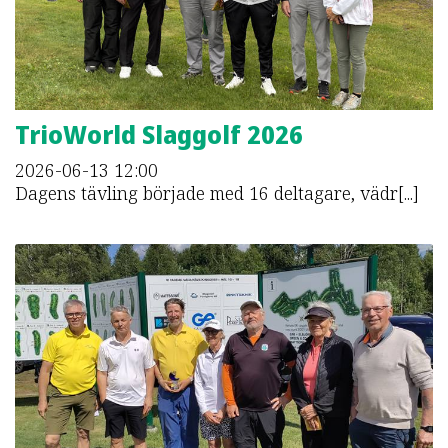
TrioWorld Slaggolf 2026
2026-06-13
12:00
Dagens tävling började med 16 deltagare, vädr[...]