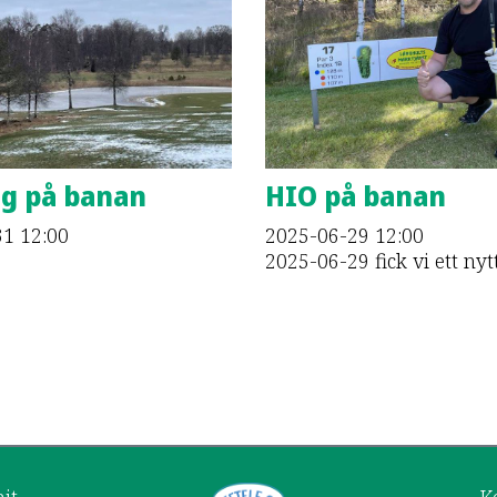
ng på banan
HIO på banan
31
12:00
2025-06-29
12:00
2025-06-29 fick vi ett nyt
hit
K